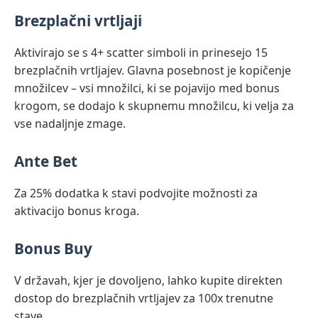
Brezplačni vrtljaji
Aktivirajo se s 4+ scatter simboli in prinesejo 15
brezplačnih vrtljajev. Glavna posebnost je kopičenje
množilcev – vsi množilci, ki se pojavijo med bonus
krogom, se dodajo k skupnemu množilcu, ki velja za
vse nadaljnje zmage.
Ante Bet
Za 25% dodatka k stavi podvojite možnosti za
aktivacijo bonus kroga.
Bonus Buy
V državah, kjer je dovoljeno, lahko kupite direkten
dostop do brezplačnih vrtljajev za 100x trenutne
stave.