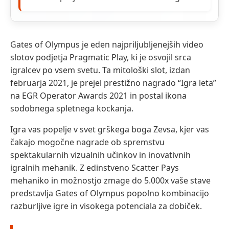
Gates of Olympus je eden najpriljubljenejših video
slotov podjetja Pragmatic Play, ki je osvojil srca
igralcev po vsem svetu. Ta mitološki slot, izdan
februarja 2021, je prejel prestižno nagrado “Igra leta”
na EGR Operator Awards 2021 in postal ikona
sodobnega spletnega kockanja.
Igra vas popelje v svet grškega boga Zevsa, kjer vas
čakajo mogočne nagrade ob spremstvu
spektakularnih vizualnih učinkov in inovativnih
igralnih mehanik. Z edinstveno Scatter Pays
mehaniko in možnostjo zmage do 5.000x vaše stave
predstavlja Gates of Olympus popolno kombinacijo
razburljive igre in visokega potenciala za dobiček.