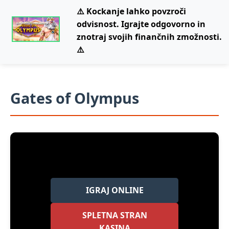
⚠️ Kockanje lahko povzroči
odvisnost. Igrajte odgovorno in
znotraj svojih finančnih zmožnosti.
⚠️
Gates of Olympus
IGRAJ ONLINE
SPLETNA STRAN
KASINA