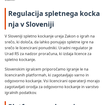
Regulacija spletnega kocka
nja v Sloveniji
V Sloveniji spletno kockanje ureja Zakon o igrah na
srečo, ki določa, da lahko ponujajo spletne igre na
srečo le licencirani ponudniki. Uradni regulator je
Urad RS za nadzor proračuna, ki izdaja licence za
spletno kockanje.
Slovenskim igralcem priporočamo igranje le na
licenciranih platformah, ki zagotavljajo varno in
odgovorno kockanje. Vsi licencirani operaterji morajo
zagotavljati orodja za odgovorno kockanje in varstvo
igralnih podatkov.