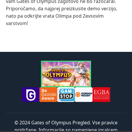
vam Gates of Olympus zagotovo ne bo razočaral.
Priporočamo, da najprej preizkusite demo verzijo,
nato pa odkrijte vrata Olimpa pod Zevsovim
varstvom!
© 2024 Gates of Olympus Pregled. Vse pravice
pridržane. Informacije so namenjene igralcem