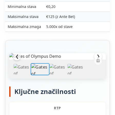
Minimalna stava
€0,20
Maksimalna stava
€125 (z Ante Bet)
Maksimalna zmaga
5.000x od stave
❮
❯
Ključne značilnosti
RTP