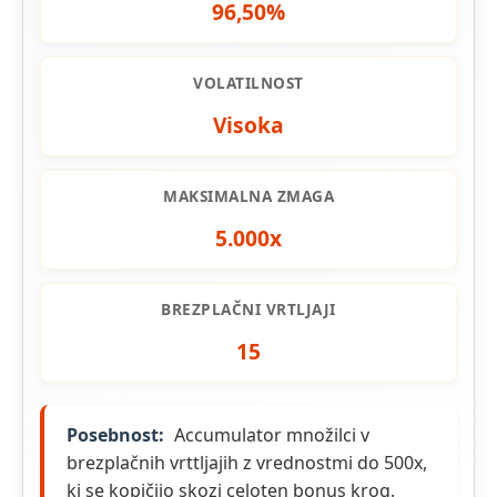
96,50%
VOLATILNOST
Visoka
MAKSIMALNA ZMAGA
5.000x
BREZPLAČNI VRTLJAJI
15
Posebnost:
Accumulator množilci v
brezplačnih vrttljajih z vrednostmi do 500x,
ki se kopičijo skozi celoten bonus krog.