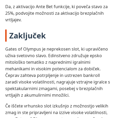
Da, z aktivacijo Ante Bet funkcije, ki poveča stavo za
25%, podvojite možnosti za aktivacijo brezplačnih
vrtljajev.
Zaključek
Gates of Olympus je neprekosen slot, ki upravičeno
uživa svetovno slavo. Edinstveno združuje epsko
mitološko tematiko z naprednimi igralnimi
mehanikami in visokim potencialom za dobiček.
Čeprav zahteva potrpljenje in ustrezen bankroll
zaradi visoke volatilnosti, nagrajuje vztrajne igralce s
spektakularnimi zmagami, posebej v brezplačnih
vrtljajih z akumulirnimi množilci.
Če iščete vrhunsko slot izkušnjo z možnostjo velikih
zmag in ste pripravljeni na izzive visoke volatilnosti,