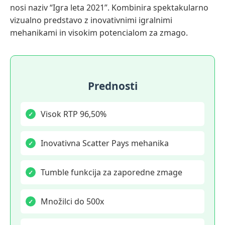
nosi naziv “Igra leta 2021”. Kombinira spektakularno
vizualno predstavo z inovativnimi igralnimi
mehanikami in visokim potencialom za zmago.
Prednosti
Visok RTP 96,50%
Inovativna Scatter Pays mehanika
Tumble funkcija za zaporedne zmage
Množilci do 500x