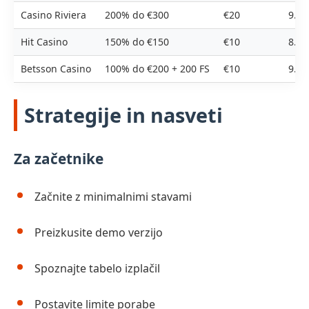
Casino Riviera
200% do €300
€20
9.0/
Hit Casino
150% do €150
€10
8.8/
Betsson Casino
100% do €200 + 200 FS
€10
9.2/
Strategije in nasveti
Za začetnike
Začnite z minimalnimi stavami
Preizkusite demo verzijo
Spoznajte tabelo izplačil
Postavite limite porabe