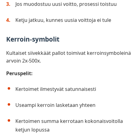
Jos muodostuu uusi voitto, prosessi toistuu
Ketju jatkuu, kunnes uusia voittoja ei tule
Kerroin-symbolit
Kultaiset siivekkäät pallot toimivat kerroinsymboleinä
arvoin 2x-500x.
Peruspelit:
Kertoimet ilmestyvät satunnaisesti
Useampi kerroin lasketaan yhteen
Kertoimen summa kerrotaan kokonaisvoitolla
ketjun lopussa