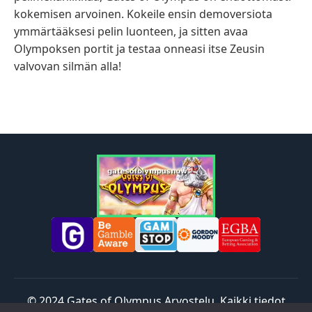
kokemisen arvoinen. Kokeile ensin demoversiota
ymmärtääksesi pelin luonteen, ja sitten avaa
Olympoksen portit ja testaa onneasi itse Zeusin
valvovan silmän alla!
© 2024 Gates of Olympus Arvostelu. Kaikki tiedot