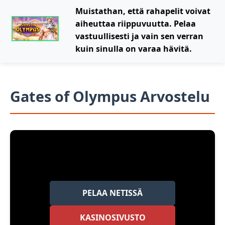
Muistathan, että rahapelit voivat
aiheuttaa riippuvuutta. Pelaa
vastuullisesti ja vain sen verran
kuin sinulla on varaa hävitä.
Gates of Olympus Arvostelu
PELAA NETISSÄ
KASINOSIVUSTO