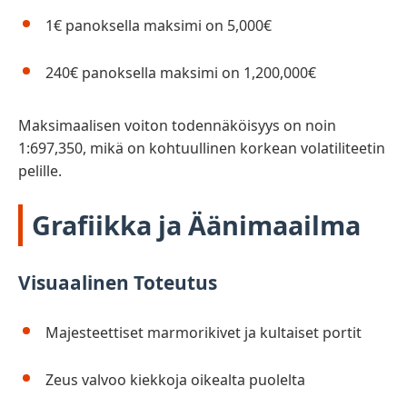
1€ panoksella maksimi on 5,000€
240€ panoksella maksimi on 1,200,000€
Maksimaalisen voiton todennäköisyys on noin
1:697,350, mikä on kohtuullinen korkean volatiliteetin
pelille.
Grafiikka ja Äänimaailma
Visuaalinen Toteutus
Majesteettiset marmorikivet ja kultaiset portit
Zeus valvoo kiekkoja oikealta puolelta