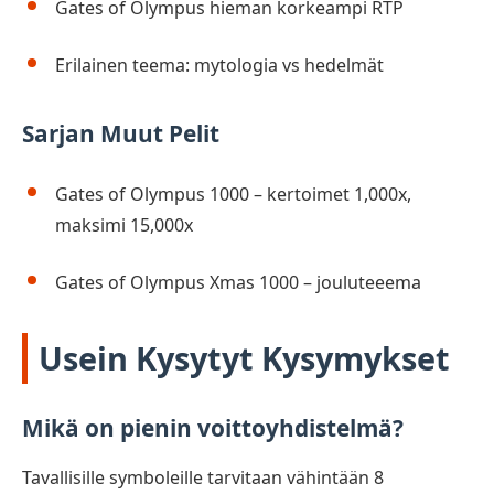
Gates of Olympus hieman korkeampi RTP
Erilainen teema: mytologia vs hedelmät
Sarjan Muut Pelit
Gates of Olympus 1000 – kertoimet 1,000x,
maksimi 15,000x
Gates of Olympus Xmas 1000 – jouluteeema
Usein Kysytyt Kysymykset
Mikä on pienin voittoyhdistelmä?
Tavallisille symboleille tarvitaan vähintään 8