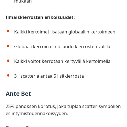
mukaan
Ilmaiskierrosten erikoisuudet:
Kaikki kertoimet lisätään globaaliin kertoimeen
Globaali kerroin ei nollaudu kierrosten välillä
Kaikki voitot kerrotaan kertyvällä kertoimella
3+ scatteria antaa 5 lisäkierrosta
Ante Bet
25% panoksen korotus, joka tuplaa scatter-symbolien
esiintymistodennäköisyyden.