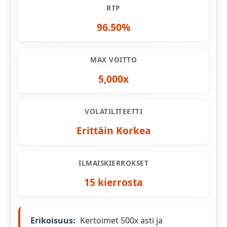
RTP
96.50%
MAX VOITTO
5,000x
VOLATILITEETTI
Erittäin Korkea
ILMAISKIERROKSET
15 kierrosta
Erikoisuus:
Kertoimet 500x asti ja