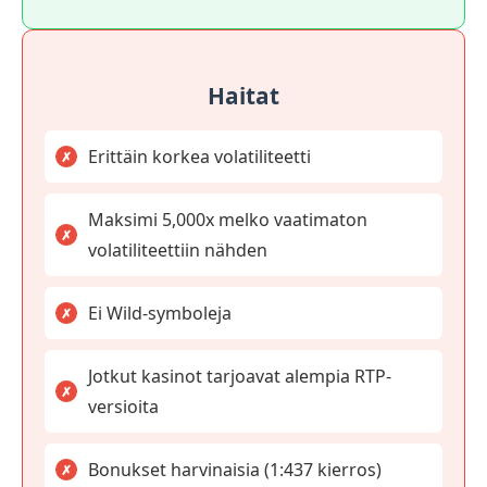
Haitat
Erittäin korkea volatiliteetti
Maksimi 5,000x melko vaatimaton
volatiliteettiin nähden
Ei Wild-symboleja
Jotkut kasinot tarjoavat alempia RTP-
versioita
Bonukset harvinaisia (1:437 kierros)