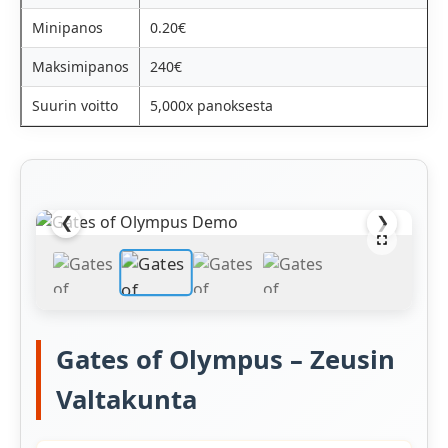
Minipanos
0.20€
Maksimipanos
240€
Suurin voitto
5,000x panoksesta
❮
❯
Gates of Olympus – Zeusin
Valtakunta