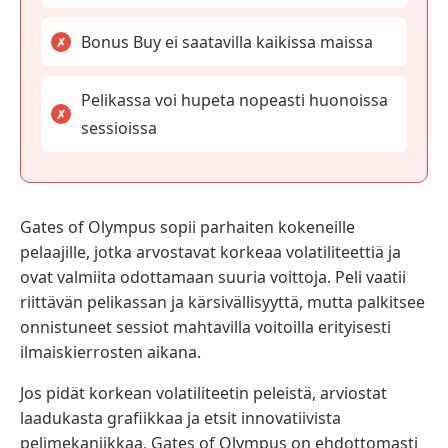
Bonus Buy ei saatavilla kaikissa maissa
Pelikassa voi hupeta nopeasti huonoissa
sessioissa
Gates of Olympus sopii parhaiten kokeneille
pelaajille, jotka arvostavat korkeaa volatiliteettiä ja
ovat valmiita odottamaan suuria voittoja. Peli vaatii
riittävän pelikassan ja kärsivällisyyttä, mutta palkitsee
onnistuneet sessiot mahtavilla voitoilla erityisesti
ilmaiskierrosten aikana.
Jos pidät korkean volatiliteetin peleistä, arviostat
laadukasta grafiikkaa ja etsit innovatiivista
pelimekaniikkaa, Gates of Olympus on ehdottomasti