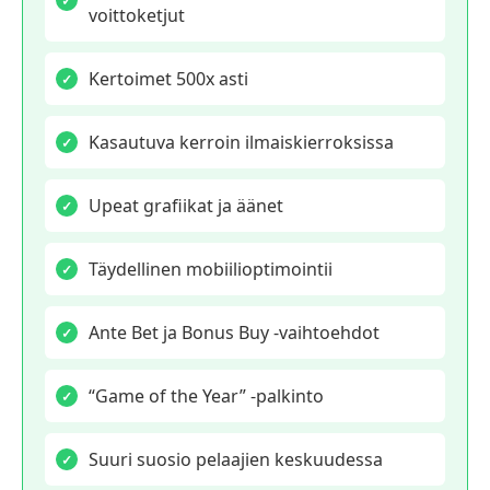
voittoketjut
Kertoimet 500x asti
Kasautuva kerroin ilmaiskierroksissa
Upeat grafiikat ja äänet
Täydellinen mobiilioptimointii
Ante Bet ja Bonus Buy -vaihtoehdot
“Game of the Year” -palkinto
Suuri suosio pelaajien keskuudessa