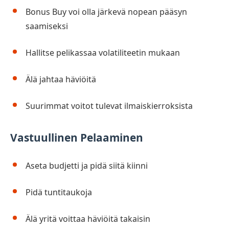
Bonus Buy voi olla järkevä nopean pääsyn
saamiseksi
Hallitse pelikassaa volatiliteetin mukaan
Älä jahtaa häviöitä
Suurimmat voitot tulevat ilmaiskierroksista
Vastuullinen Pelaaminen
Aseta budjetti ja pidä siitä kiinni
Pidä tuntitaukoja
Älä yritä voittaa häviöitä takaisin