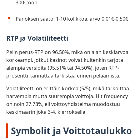
300€:oon
Panoksen säätö: 1-10 kolikkoa, arvo 0.01€-0.50€
RTP ja Volatiliteetti
Pelin perus-RTP on 96.50%, mikä on alan keskiarvoa
korkeampi. Jotkut kasinot voivat kuitenkin tarjota
alempia versioita (95.51% tai 94.50%), joten RTP-
prosentti kannattaa tarkistaa ennen pelaamista.
Volatiliteetti on erittäin korkea (5/5), mikä tarkoittaa
harvempia mutta suurempia voittoja. Hit frequency
on noin 27.78%, eli voittoyhdistelmä muodostuu
keskimäärin joka 3-4. kierroksella.
Symbolit ja Voittotaulukko