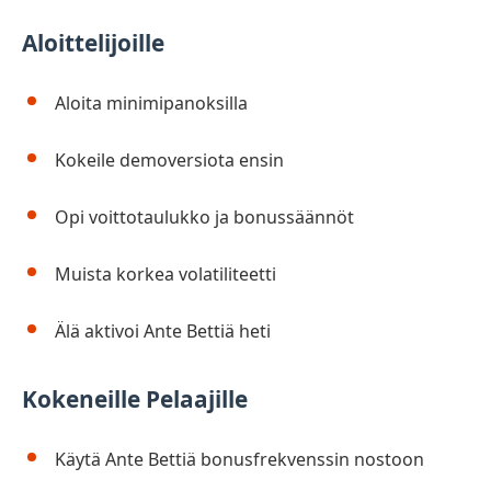
Aloittelijoille
Aloita minimipanoksilla
Kokeile demoversiota ensin
Opi voittotaulukko ja bonussäännöt
Muista korkea volatiliteetti
Älä aktivoi Ante Bettiä heti
Kokeneille Pelaajille
Käytä Ante Bettiä bonusfrekvenssin nostoon