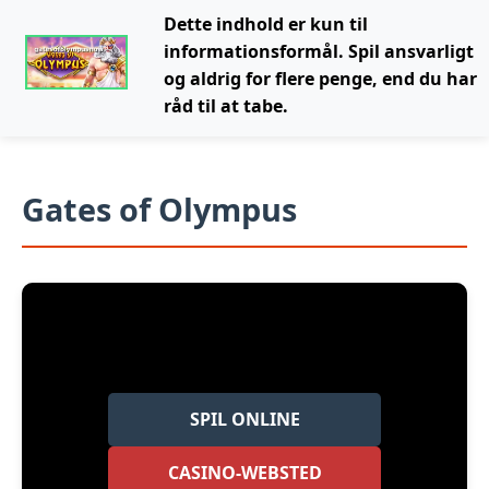
Dette indhold er kun til
informationsformål. Spil ansvarligt
og aldrig for flere penge, end du har
råd til at tabe.
Gates of Olympus
SPIL ONLINE
CASINO-WEBSTED