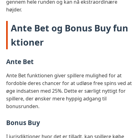
gennem hele runden og kan nå ekstraordinære
højder.
Ante Bet og Bonus Buy fun
ktioner
Ante Bet
Ante Bet funktionen giver spillere mulighed for at
fordoble deres chancer for at udløse free spins ved at
øge indsatsen med 25%. Dette er særligt nyttigt for
spillere, der ønsker mere hyppig adgang til
bonusrunden.
Bonus Buy
I jurisdiktioner hvor det er tilladt, kan spillere købe