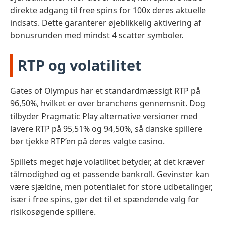
direkte adgang til free spins for 100x deres aktuelle
indsats. Dette garanterer øjeblikkelig aktivering af
bonusrunden med mindst 4 scatter symboler.
RTP og volatilitet
Gates of Olympus har et standardmæssigt RTP på
96,50%, hvilket er over branchens gennemsnit. Dog
tilbyder Pragmatic Play alternative versioner med
lavere RTP på 95,51% og 94,50%, så danske spillere
bør tjekke RTP’en på deres valgte casino.
Spillets meget høje volatilitet betyder, at det kræver
tålmodighed og et passende bankroll. Gevinster kan
være sjældne, men potentialet for store udbetalinger,
især i free spins, gør det til et spændende valg for
risikosøgende spillere.