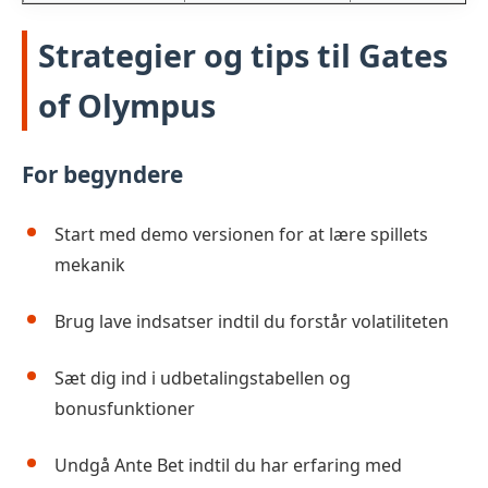
Strategier og tips til Gates
of Olympus
For begyndere
Start med demo versionen for at lære spillets
mekanik
Brug lave indsatser indtil du forstår volatiliteten
Sæt dig ind i udbetalingstabellen og
bonusfunktioner
Undgå Ante Bet indtil du har erfaring med