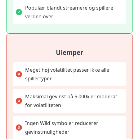
Populær blandt streamere og spillere
verden over
Ulemper
Meget høj volatilitet passer ikke alle
spillertyper
Maksimal gevinst på 5.000x er moderat
for volatiliteten
Ingen Wild symboler reducerer
gevinstmuligheder