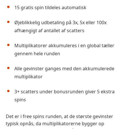
15 gratis spin tildeles automatisk
Øjeblikkelig udbetaling på 3x, 5x eller 100x
afhængigt af antallet af scatters
Multiplikatorer akkumuleres i en global tæller
gennem hele runden
Alle gevinster ganges med den akkumulerede
multiplikator
3+ scatters under bonusrunden giver 5 ekstra
spins
Det er i free spins runden, at de største gevinster
typisk opnås, da multiplikatorerne bygger op