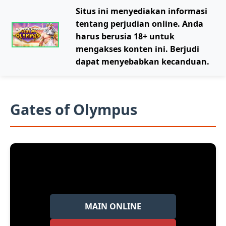
Situs ini menyediakan informasi
tentang perjudian online. Anda
harus berusia 18+ untuk
mengakses konten ini. Berjudi
dapat menyebabkan kecanduan.
Gates of Olympus
MAIN ONLINE