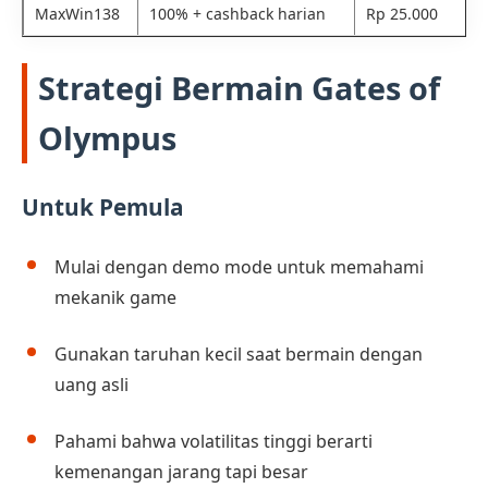
MaxWin138
100% + cashback harian
Rp 25.000
8
Strategi Bermain Gates of
Olympus
Untuk Pemula
Mulai dengan demo mode untuk memahami
mekanik game
Gunakan taruhan kecil saat bermain dengan
uang asli
Pahami bahwa volatilitas tinggi berarti
kemenangan jarang tapi besar