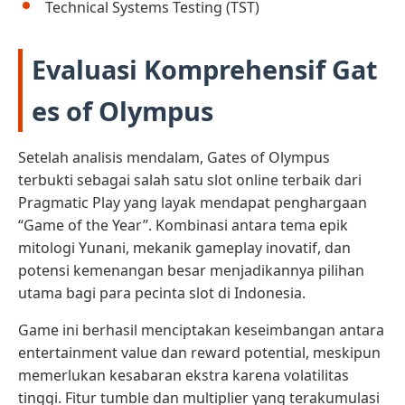
Technical Systems Testing (TST)
Evaluasi Komprehensif Gat
es of Olympus
Setelah analisis mendalam, Gates of Olympus
terbukti sebagai salah satu slot online terbaik dari
Pragmatic Play yang layak mendapat penghargaan
“Game of the Year”. Kombinasi antara tema epik
mitologi Yunani, mekanik gameplay inovatif, dan
potensi kemenangan besar menjadikannya pilihan
utama bagi para pecinta slot di Indonesia.
Game ini berhasil menciptakan keseimbangan antara
entertainment value dan reward potential, meskipun
memerlukan kesabaran ekstra karena volatilitas
tinggi. Fitur tumble dan multiplier yang terakumulasi