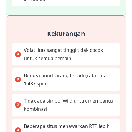
Kekurangan
Volatilitas sangat tinggi tidak cocok
untuk semua pemain
Bonus round jarang terjadi (rata-rata
1:437 spin)
Tidak ada simbol Wild untuk membantu
kombinasi
Beberapa situs menawarkan RTP lebih