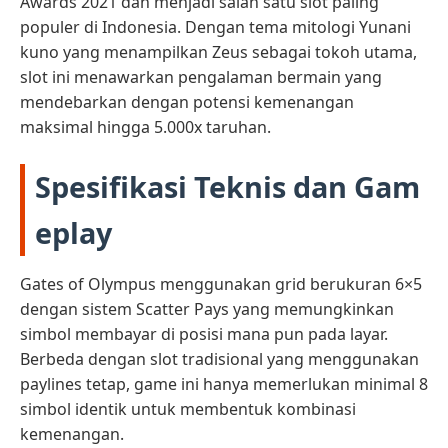
Awards 2021 dan menjadi salah satu slot paling
populer di Indonesia. Dengan tema mitologi Yunani
kuno yang menampilkan Zeus sebagai tokoh utama,
slot ini menawarkan pengalaman bermain yang
mendebarkan dengan potensi kemenangan
maksimal hingga 5.000x taruhan.
Spesifikasi Teknis dan Gam
eplay
Gates of Olympus menggunakan grid berukuran 6×5
dengan sistem Scatter Pays yang memungkinkan
simbol membayar di posisi mana pun pada layar.
Berbeda dengan slot tradisional yang menggunakan
paylines tetap, game ini hanya memerlukan minimal 8
simbol identik untuk membentuk kombinasi
kemenangan.