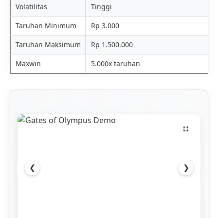
Volatilitas
Tinggi
Taruhan Minimum
Rp 3.000
Taruhan Maksimum
Rp 1.500.000
Maxwin
5.000x taruhan
❮
❯