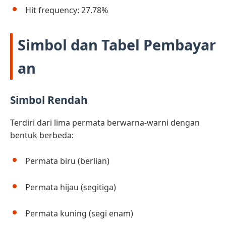
Hit frequency: 27.78%
Simbol dan Tabel Pembayar
an
Simbol Rendah
Terdiri dari lima permata berwarna-warni dengan
bentuk berbeda:
Permata biru (berlian)
Permata hijau (segitiga)
Permata kuning (segi enam)