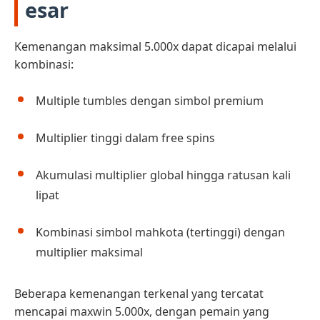
esar
Kemenangan maksimal 5.000x dapat dicapai melalui
kombinasi:
Multiple tumbles dengan simbol premium
Multiplier tinggi dalam free spins
Akumulasi multiplier global hingga ratusan kali
lipat
Kombinasi simbol mahkota (tertinggi) dengan
multiplier maksimal
Beberapa kemenangan terkenal yang tercatat
mencapai maxwin 5.000x, dengan pemain yang