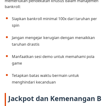
memerlukan pendekatan khusus dalam manajemen
bankroll:
Siapkan bankroll minimal 100x dari taruhan per
spin
Jangan mengejar kerugian dengan menaikkan
taruhan drastis
Manfaatkan sesi demo untuk memahami pola
game
Tetapkan batas waktu bermain untuk
menghindari kecanduan
Jackpot dan Kemenangan B