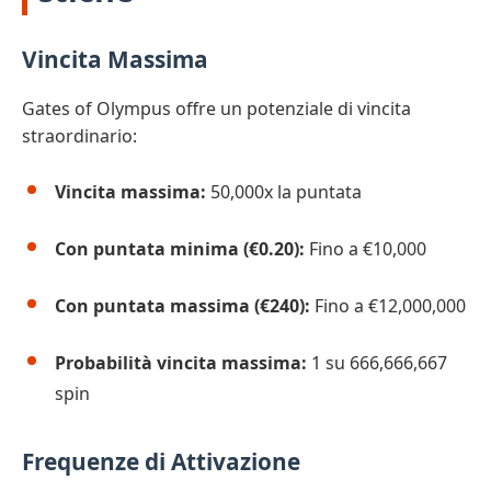
Vincita Massima
Gates of Olympus offre un potenziale di vincita
straordinario:
Vincita massima:
50,000x la puntata
Con puntata minima (€0.20):
Fino a €10,000
Con puntata massima (€240):
Fino a €12,000,000
Probabilità vincita massima:
1 su 666,666,667
spin
Frequenze di Attivazione