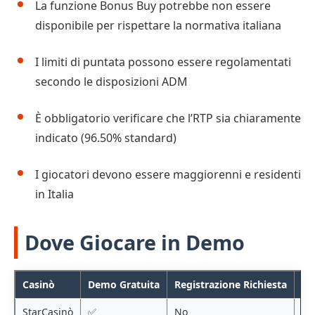
La funzione Bonus Buy potrebbe non essere
disponibile per rispettare la normativa italiana
I limiti di puntata possono essere regolamentati
secondo le disposizioni ADM
È obbligatorio verificare che l’RTP sia chiaramente
indicato (96.50% standard)
I giocatori devono essere maggiorenni e residenti
in Italia
Dove Giocare in Demo
Casinò
Demo Gratuita
Registrazione Richiesta
Ca
StarCasinò
✅
No
Ac