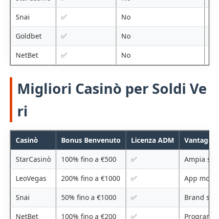
Snai
✅
No
Pi
Goldbet
✅
No
Se
NetBet
✅
No
Ca
Migliori Casinò per Soldi Ve
ri
Casinò
Bonus Benvenuto
Licenza ADM
Vantaggi
StarCasinò
100% fino a €500
✅
Ampia sele
LeoVegas
200% fino a €1000
✅
App mobile
Snai
50% fino a €1000
✅
Brand stor
NetBet
100% fino a €200
✅
Programma