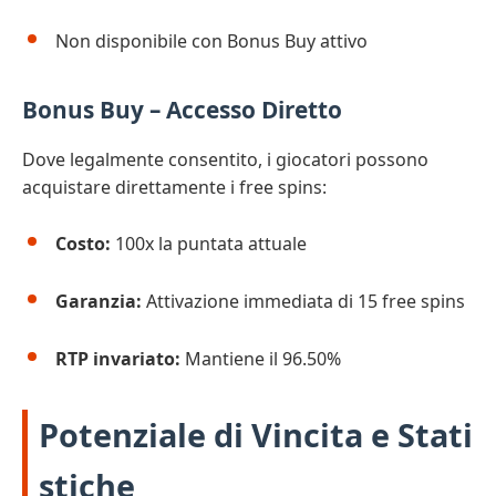
Non disponibile con Bonus Buy attivo
Bonus Buy – Accesso Diretto
Dove legalmente consentito, i giocatori possono
acquistare direttamente i free spins:
Costo:
100x la puntata attuale
Garanzia:
Attivazione immediata di 15 free spins
RTP invariato:
Mantiene il 96.50%
Potenziale di Vincita e Stati
stiche