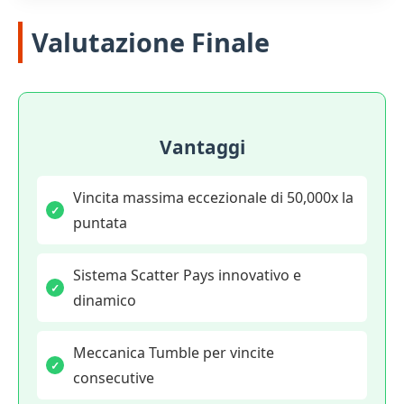
Valutazione Finale
Vantaggi
Vincita massima eccezionale di 50,000x la
puntata
Sistema Scatter Pays innovativo e
dinamico
Meccanica Tumble per vincite
consecutive