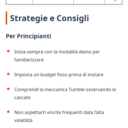
Strategie e Consigli
Per Principianti
Inizia sempre con la modalità demo per
familiarizzare
Imposta un budget fisso prima di iniziare
Comprendi la meccanica Tumble osservando le
cascate
Non aspettarti vincite frequenti data l’alta
volatilità