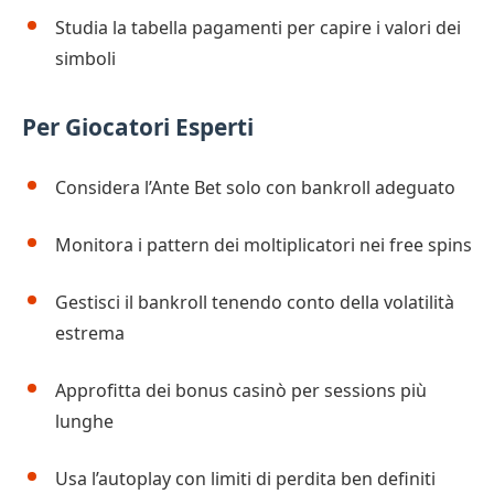
Studia la tabella pagamenti per capire i valori dei
simboli
Per Giocatori Esperti
Considera l’Ante Bet solo con bankroll adeguato
Monitora i pattern dei moltiplicatori nei free spins
Gestisci il bankroll tenendo conto della volatilità
estrema
Approfitta dei bonus casinò per sessions più
lunghe
Usa l’autoplay con limiti di perdita ben definiti