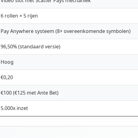
Video slot met Scatter Pays mechaniek
6 rollen × 5 rijen
Pay Anywhere systeem (8+ overeenkomende symbolen)
96,50% (standaard versie)
Hoog
€0,20
€100 (€125 met Ante Bet)
5.000x inzet