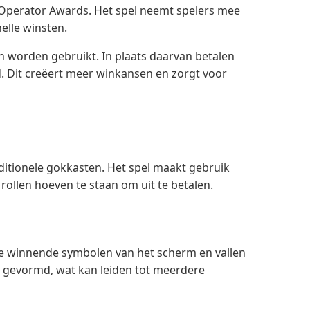
R Operator Awards. Het spel neemt spelers mee
elle winsten.
n worden gebruikt. In plaats daarvan betalen
d. Dit creëert meer winkansen en zorgt voor
aditionele gokkasten. Het spel maakt gebruik
rollen hoeven te staan om uit te betalen.
de winnende symbolen van het scherm en vallen
 gevormd, wat kan leiden tot meerdere