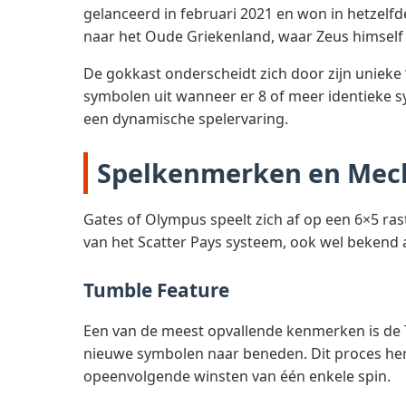
gelanceerd in februari 2021 en won in hetzelf
naar het Oude Griekenland, waar Zeus himself 
De gokkast onderscheidt zich door zijn unieke 
symbolen uit wanneer er 8 of meer identieke s
een dynamische spelervaring.
Spelkenmerken en Mec
Gates of Olympus speelt zich af op een 6×5 ras
van het Scatter Pays systeem, ook wel bekend a
Tumble Feature
Een van de meest opvallende kenmerken is de 
nieuwe symbolen naar beneden. Dit proces her
opeenvolgende winsten van één enkele spin.