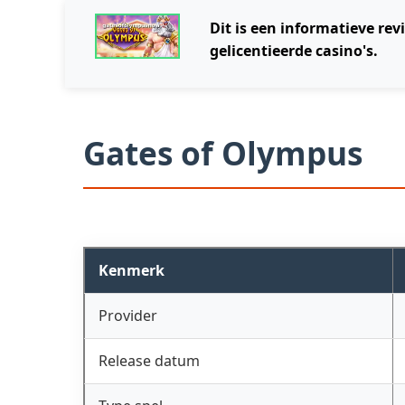
Dit is een informatieve rev
gelicentieerde casino's.
Gates of Olympus
Kenmerk
Provider
Release datum