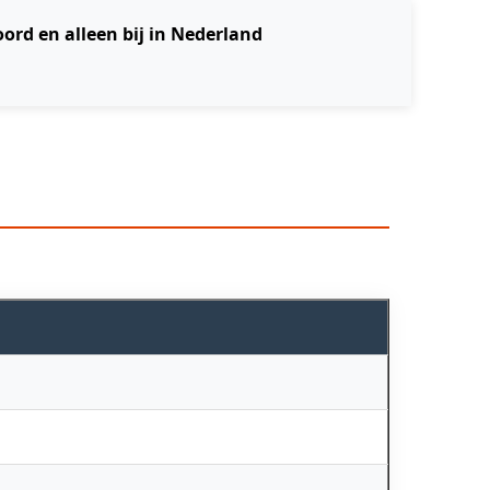
ord en alleen bij in Nederland