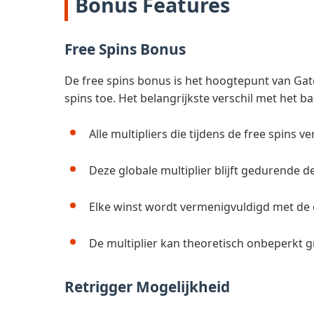
Bonus Features
Free Spins Bonus
De free spins bonus is het hoogtepunt van Gat
spins toe. Het belangrijkste verschil met het ba
Alle multipliers die tijdens de free spins
Deze globale multiplier blijft gedurende d
Elke winst wordt vermenigvuldigd met de
De multiplier kan theoretisch onbeperkt 
Retrigger Mogelijkheid